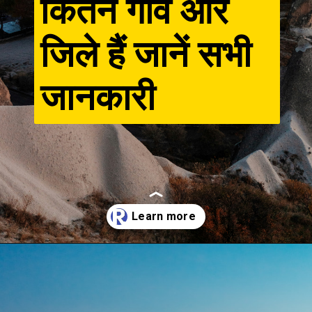
कितने गांव और
जिले हैं जानें सभी
जानकारी
Opening
https://resultmp.com/category/knowledge/