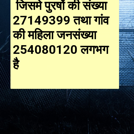
जिसमे पुरषों की संख्या
27149399 तथा गांव
की महिला जनसंख्या
254080120 लगभग
है