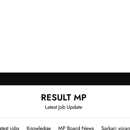
RESULT MP
Latest Job Update
atest jobs
Knowledge
MP Board News
Sarkari yoja