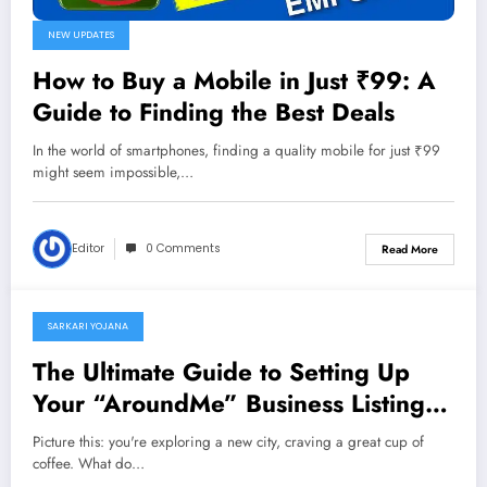
NEW UPDATES
How to Buy a Mobile in Just ₹99: A
Guide to Finding the Best Deals
In the world of smartphones, finding a quality mobile for just ₹99
might seem impossible,…
Editor
0 Comments
Read More
SARKARI YOJANA
01/10/2024
The Ultimate Guide to Setting Up
Your “AroundMe” Business Listing:
Make Your Business Easy to Find
Picture this: you're exploring a new city, craving a great cup of
coffee. What do…