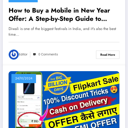
How to Buy a Mobile in New Year
Offer: A Step-by-Step Guide to
Grabbing the Best Deals
Diwali is one of the biggest festivals in India, and it's also the best
time…
Editor
0 Comments
Read More
24/10/2024