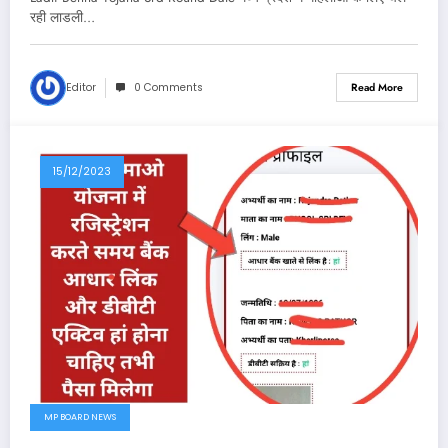
रही लाडली…
Editor
0 Comments
Read More
15/12/2023
MP BOARD NEWS