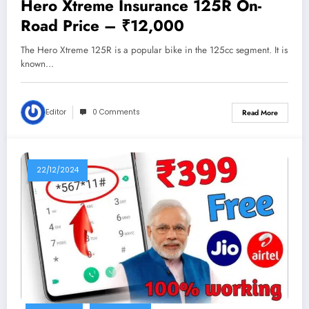
Hero Xtreme Insurance 125R On-
Road Price – ₹12,000
The Hero Xtreme 125R is a popular bike in the 125cc segment. It is
known…
Editor
0 Comments
Read More
22/12/2024