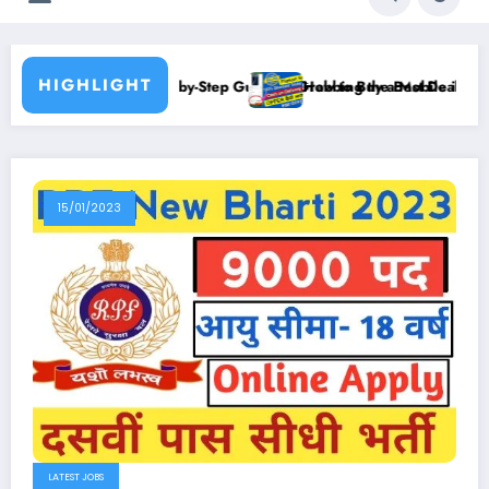
HIGHLIGHT
p-by-Step Guide to Grabbing the Best Deals
How to Buy a Mobile in Just ₹99: A Guide to Findi
15/01/2023
LATEST JOBS