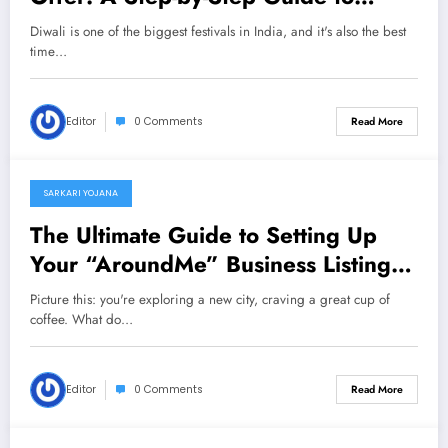
Grabbing the Best Deals
Diwali is one of the biggest festivals in India, and it's also the best
time…
Editor
0 Comments
Read More
SARKARI YOJANA
01/10/2024
The Ultimate Guide to Setting Up
Your “AroundMe” Business Listing:
Make Your Business Easy to Find
Picture this: you're exploring a new city, craving a great cup of
coffee. What do…
Editor
0 Comments
Read More