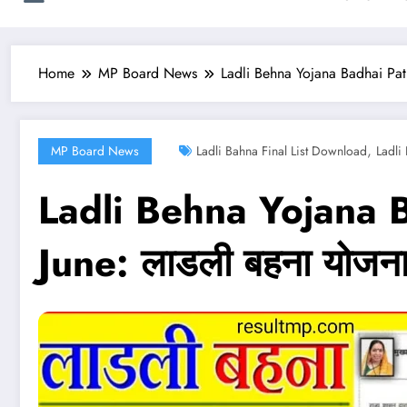
Home
MP Board News
Ladli Behna Yojana Badhai Pat
,
MP Board News
Ladli Bahna Final List Download
Ladli
Ladli Behna Yojana 
June: लाडली बहना योजना 