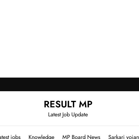
RESULT MP
Latest Job Update
atest jobs
Knowledge
MP Board News
Sarkari yoja