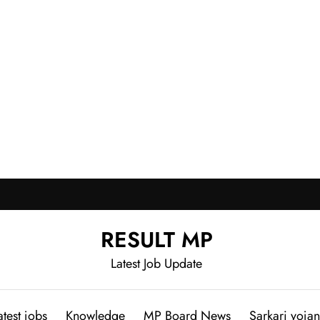
RESULT MP
Latest Job Update
atest jobs
Knowledge
MP Board News
Sarkari yoja