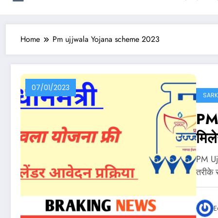
Home
Pm ujjwala Yojana scheme 2023
07/01/2023
SARK
PM 
मिल
करें
PM Uj
तरीके 
E