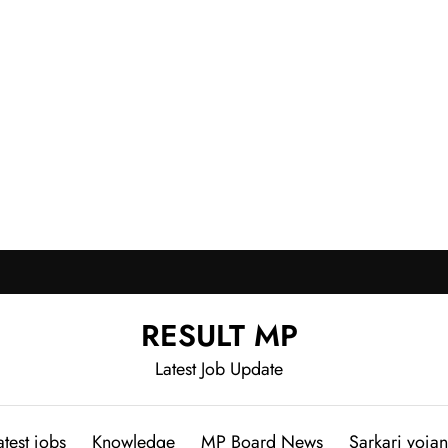
RESULT MP
Latest Job Update
atest jobs
Knowledge
MP Board News
Sarkari yoja