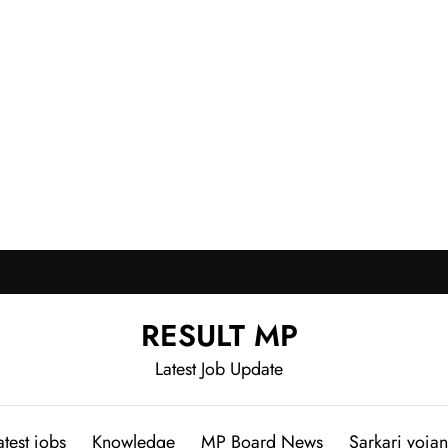
RESULT MP
Latest Job Update
atest jobs
Knowledge
MP Board News
Sarkari yoja