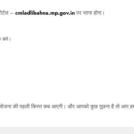
ोर्टल –
cmladlibahna.mp.gov.in
पर जाना होगा।
क करे।
ोजना की पहली किस्त कब आएगी। और आपको कुछ पूछना है तो आप हमारे टे