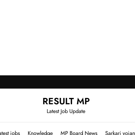
RESULT MP
Latest Job Update
atest jobs
Knowledge
MP Board News
Sarkari yoja