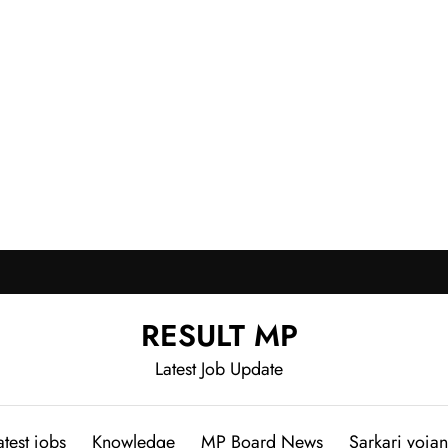
RESULT MP
Latest Job Update
atest jobs
Knowledge
MP Board News
Sarkari yoja