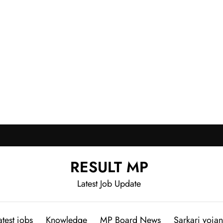
RESULT MP
Latest Job Update
atest jobs
Knowledge
MP Board News
Sarkari yoja