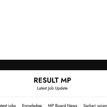
RESULT MP
Latest Job Update
atest jobs
Knowledge
MP Board News
Sarkari yoja