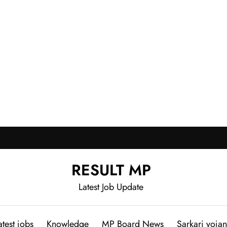
RESULT MP
Latest Job Update
atest jobs
Knowledge
MP Board News
Sarkari yoja