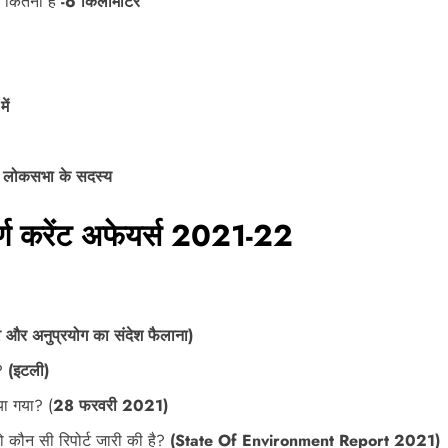
ाई कितनी है
-6 किलोमीटर
ें
 लोकसभा के सदस्य
ूर्ण करेंट अफेयर्स 2021-22
हत्‍व और अनुप्रयोग का संदेश फैलाना)
ई?
(इटली)
या गया? (
28 फरवरी 2021)
कौन सी रिपोर्ट जारी की है?
(State Of Environment Report 2021)