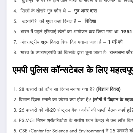
कुंडनूर से प्रारंभ होने वाले भारत के सबसे छोटा राजमार्ग की लंब
सिखों के तीसरे गुरु कौन थे –
गुरु अमर दास
उदयगिरि की गुफा कहां स्थित है
– विदिशा
भारत में पहले एशियाई खेलों का आयोजन कब किया गया था-
1951 म
अंतराष्‍ट्रीय श्रम दिवस किस दिन मनाया जाता है –
1 मई को
भारत के उपराष्ट्रपति को किसके द्वारा चुना जाता है-
राज्यसभा और
एमपी पुलिस कॉन्‍सटेबल के लिए महत्‍वप
28 फरवरी को कौन सा दिवस मनाया गया है?
(विज्ञान दिवस)
विज्ञान दिवस मनाने का उद्देश्‍य क्‍या होता है?
(लोगों में विज्ञान के म
26 फरवरी को जी-20 सेन्‍ट्रल बैंक गवर्नर्स की पहली बैठक कहाँ हु
PSLV-51 मिशन श्रीहरिकोटा के सतीश धवन केन्‍द्र से कब लॉच कि
CSE (Center for Science and Environment) ने 25 फरवरी को 