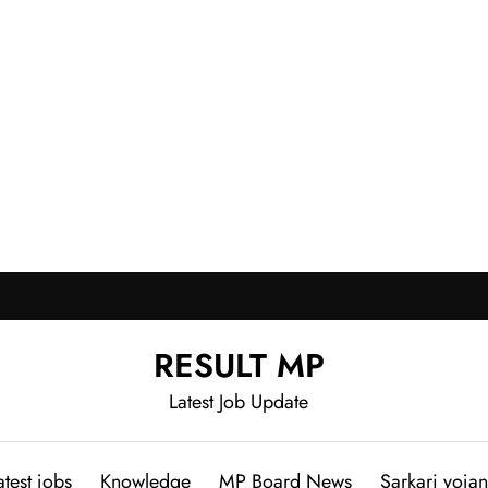
RESULT MP
Latest Job Update
atest jobs
Knowledge
MP Board News
Sarkari yoja