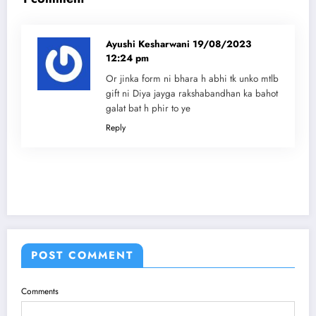
Ayushi Kesharwani
19/08/2023
12:24 pm
Or jinka form ni bhara h abhi tk unko mtlb
gift ni Diya jayga rakshabandhan ka bahot
galat bat h phir to ye
Reply
POST COMMENT
Comments