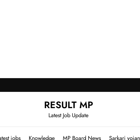
RESULT MP
Latest Job Update
atest jobs
Knowledge
MP Board News
Sarkari yoja