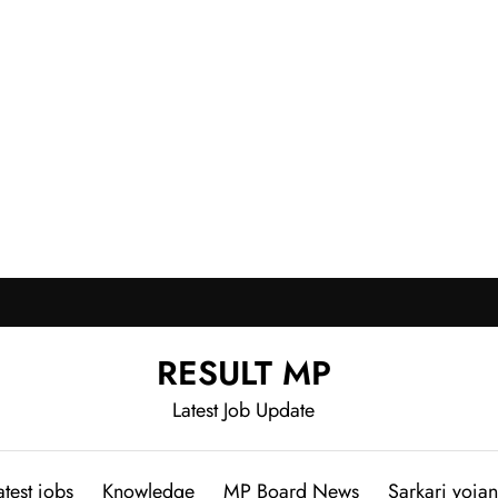
RESULT MP
Latest Job Update
atest jobs
Knowledge
MP Board News
Sarkari yoja