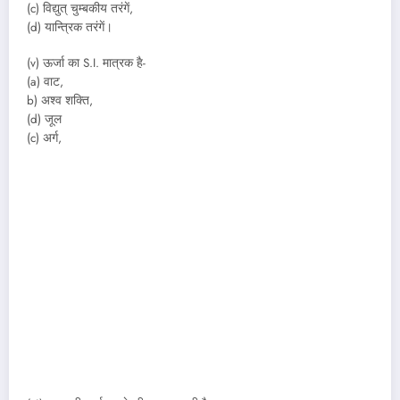
(c) विद्युत् चुम्बकीय तरंगें,
(d) यान्त्रिक तरंगें।
(v) ऊर्जा का S.I. मात्रक है-
(a) वाट,
b) अश्व शक्ति,
(d) जूल
(c) अर्ग,