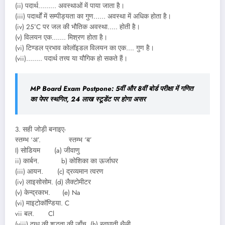
(ii) पदार्थ……… अवस्थाओं में पाया जाता है।
(iii) पदार्थों में सम्पीड्यता का गुण…… अवस्था में अधिक होता है।
(iv) 25°C पर जल की भौतिक अवस्था….. होती है।
(v) विलयन एक……. मिश्रण होता है।
(vi) टिण्डल प्रभाव कोलॉइडल विलयन का एक…. गुण है।
(vii)…….. पदार्थ तत्त्व या यौगिक हो सकते हैं।
MP Board Exam Postpone: 5वीं और 8वीं बोर्ड परीक्षा में गणित
का पेपर स्थगित, 24 लाख स्टूडेंट पर होगा असर
3. सही जोड़ी बनाइए-
स्तम्भ ‘अ’. स्तम्भ ‘ब’
I) सोडियम (a) जीवाणु
ii) कार्बन. b) कोशिका का ऊर्जाघर
(iii) आयन. (c) द्रव्यमान त्वरण
(iv) लाइसोसोम. (d) लैक्टोमीटर
(v) केन्द्रकाभ. (e) Na
(vi) माइटोकॉण्डिया. C
vii बल. Cl
(viii) दुग्ध की शुद्धता की जाँच. (h) स्वघाती थैली