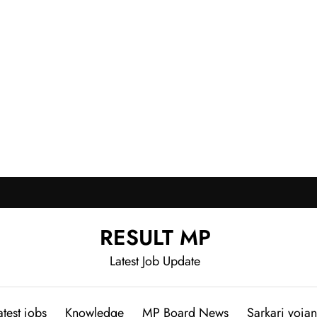
RESULT MP
Latest Job Update
atest jobs
Knowledge
MP Board News
Sarkari yoja