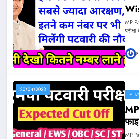
Wis
मिल
MP Pa
नंबर
परीक्षा
E
20/04/2023
MP B
MP
फाइ
फटाफ
MP Pat