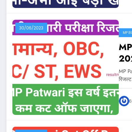
30/06/2023
MP B
MP 
202
मध्य
MP Pat
के 
रिजल्
E