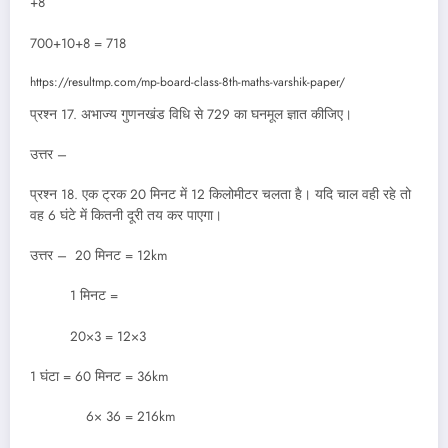
+8
700+10+8 = 718
https://resultmp.com/mp-board-class-8th-maths-varshik-paper/
प्रश्न 17. अभाज्य गुणनखंड विधि से 729 का घनमूल ज्ञात कीजिए।
उत्तर –
प्रश्न 18. एक ट्रक 20 मिनट में 12 किलोमीटर चलता है। यदि चाल वही रहे तो
वह 6 घंटे में कितनी दूरी तय कर पाएगा।
उत्तर – 20 मिनट = 12km
1 मिनट =
20×3 = 12×3
1 घंटा = 60 मिनट = 36km
6× 36 = 216km